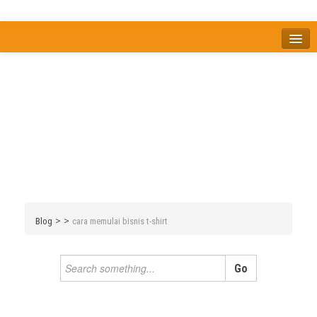
Home
Tentang
Berita
Bisnis
JOM
Promo
Refreshing
Release Note
Tips & Trik
Tutorial
>
>
Blog
cara memulai bisnis t-shirt