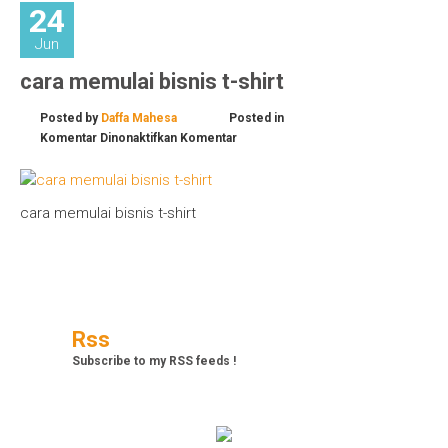
24
Jun
cara memulai bisnis t-shirt
Posted by
Daffa Mahesa
Posted in
pada
Komentar Dinonaktifkan
Komentar
cara
memulai
bisnis
cara memulai bisnis t-shirt
t-
shirt
Rss
Subscribe to my RSS feeds !