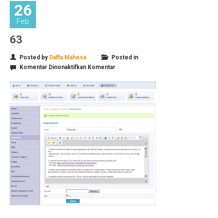
26
Feb
63
Posted by
Daffa Mahesa
Posted in
pada
Komentar Dinonaktifkan
Komentar
63