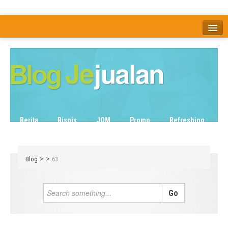
Home
Tentang
Berita
Bisnis
JOM
Promo
Refreshing
Release Note
Tips & Trik
Tutorial
>
>
Blog
63