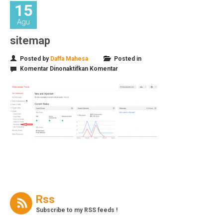
15
Agu
sitemap
Posted by
Daffa Mahesa
Posted in
pada
Komentar Dinonaktifkan
Komentar
sitemap
Rss
Subscribe to my RSS feeds !