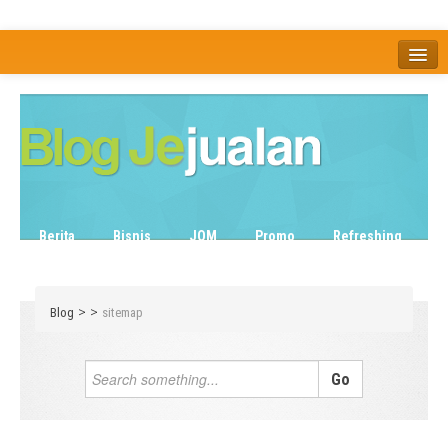
Home
Tentang
Berita
Bisnis
JOM
Promo
Refreshing
Release Note
Tips & Trik
Tutorial
>
>
Blog
sitemap