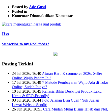
Posted by
Ade Gusti
Posted in
pada
Komentar Dinonaktifkan
Komentar
caramenetukanharga-
2
Rss
Subscribe to my RSS feeds !
Posting Terkini
24 Jul 2026, 16:40
Aturan Baru E-commerce 2026: Seller
Online Wajib Paham Ini!
17 Jul 2026, 16:49
7 Metode Pembayaran Wajib Ada di Toko
Online, Sudah Punya?
10 Jul 2026, 16:45
Rahasia Bikin Deskripsi Produk Laku
Keras & SEO-Friendly!
03 Jul 2026, 16:44
Foto Jalanan Bisa Cuan? Yuk Jualan
Lewat Website Sendiri
26 Jun 2026, 16:51
Cara Mudah Mulai Bisnis Hijab dari Nol,