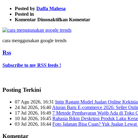
Posted by
Daffa Mahesa
Posted in
pada
Komentar Dinonaktifkan
Komentar
cara
menggunakan
google
cara menggunakan google trends
trends
3
Rss
Subscribe to my RSS feeds !
Posting Terkini
07 Agu 2026, 16:31
Intip Ragam Model Jualan Online Kekini
24 Jul 2026, 16:40
Aturan Baru E-commerce 2026: Seller Onli
17 Jul 2026, 16:49
7 Metode Pembayaran Wajib Ada di Toko O
10 Jul 2026, 16:45
Rahasia Bikin Deskripsi Produk Laku Kera
03 Jul 2026, 16:44
Foto Jalanan Bisa Cuan? Yuk Jualan Lewat 
Komentar