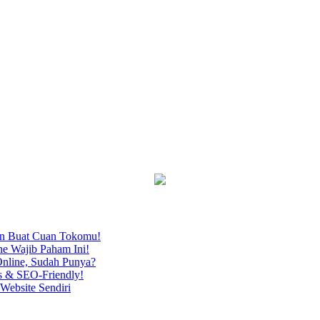
an Buat Cuan Tokomu!
ne Wajib Paham Ini!
nline, Sudah Punya?
s & SEO-Friendly!
Website Sendiri