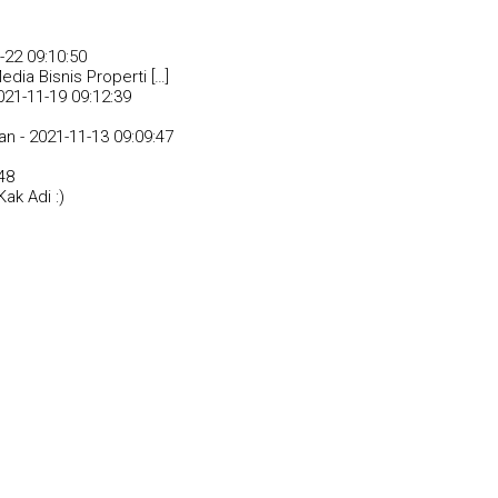
-22 09:10:50
dia Bisnis Properti […]
021-11-19 09:12:39
an -
2021-11-13 09:09:47
48
ak Adi :)