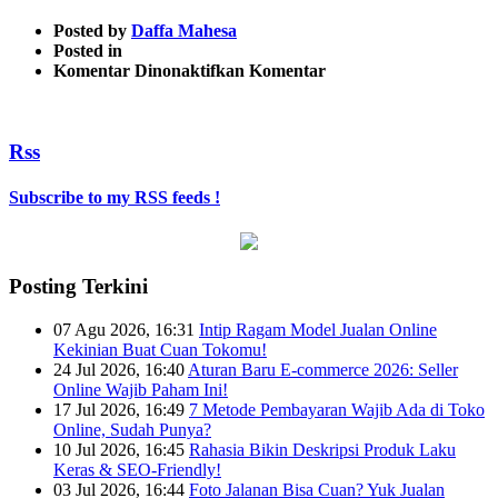
Posted by
Daffa Mahesa
Posted in
pada
Komentar Dinonaktifkan
Komentar
2013-
09-
24_160701
Rss
Subscribe to my RSS feeds !
Posting Terkini
07 Agu 2026, 16:31
Intip Ragam Model Jualan Online
Kekinian Buat Cuan Tokomu!
24 Jul 2026, 16:40
Aturan Baru E-commerce 2026: Seller
Online Wajib Paham Ini!
17 Jul 2026, 16:49
7 Metode Pembayaran Wajib Ada di Toko
Online, Sudah Punya?
10 Jul 2026, 16:45
Rahasia Bikin Deskripsi Produk Laku
Keras & SEO-Friendly!
03 Jul 2026, 16:44
Foto Jalanan Bisa Cuan? Yuk Jualan