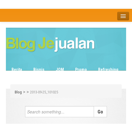
Home
Tentang
Berita
Bisnis
JOM
Promo
Refreshing
Release Note
Tips & Trik
Tutorial
>
>
Blog
2013-09-25_101025