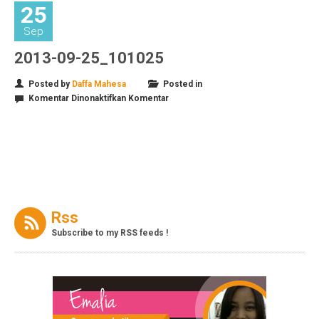
25
Sep
2013-09-25_101025
Posted by
Daffa Mahesa
Posted in
pada
Komentar Dinonaktifkan
Komentar
2013-
09-
25_101025
Rss
Subscribe to my RSS feeds !