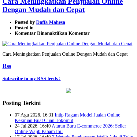
Cara Meningkatkan Penjualan Online
Dengan Mudah dan Cepat
Posted by
Daffa Mahesa
Posted in
pada
Komentar Dinonaktifkan
Komentar
Cara
Meningkatkan
Penjualan
Cara Meningkatkan Penjualan Online Dengan Mudah dan Cepat
Online
Dengan
Rss
Mudah
dan
Cepat
Subscribe to my RSS feeds !
Posting Terkini
07 Agu 2026, 16:31
Intip Ragam Model Jualan Online
Kekinian Buat Cuan Tokomu!
24 Jul 2026, 16:40
Aturan Baru E-commerce 2026: Seller
Online Wajib Paham Ini!
17 Jul 2026, 16:49
7 Metode Pembayaran Wajib Ada di Toko