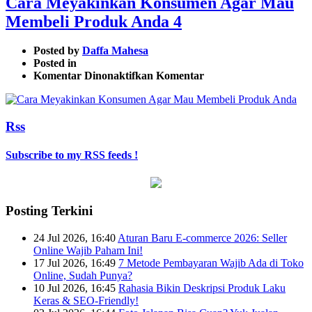
Cara Meyakinkan Konsumen Agar Mau
Membeli Produk Anda 4
Posted by
Daffa Mahesa
Posted in
pada
Komentar Dinonaktifkan
Komentar
Cara
Meyakinkan
Konsumen
Rss
Agar
Mau
Membeli
Subscribe to my RSS feeds !
Produk
Anda
4
Posting Terkini
24 Jul 2026, 16:40
Aturan Baru E-commerce 2026: Seller
Online Wajib Paham Ini!
17 Jul 2026, 16:49
7 Metode Pembayaran Wajib Ada di Toko
Online, Sudah Punya?
10 Jul 2026, 16:45
Rahasia Bikin Deskripsi Produk Laku
Keras & SEO-Friendly!