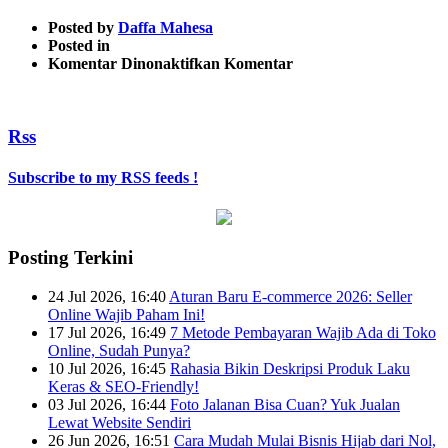
Posted by
Daffa Mahesa
Posted in
pada
Komentar Dinonaktifkan
Komentar
13
Rss
Subscribe to my RSS feeds !
Posting Terkini
24 Jul 2026, 16:40
Aturan Baru E-commerce 2026: Seller
Online Wajib Paham Ini!
17 Jul 2026, 16:49
7 Metode Pembayaran Wajib Ada di Toko
Online, Sudah Punya?
10 Jul 2026, 16:45
Rahasia Bikin Deskripsi Produk Laku
Keras & SEO-Friendly!
03 Jul 2026, 16:44
Foto Jalanan Bisa Cuan? Yuk Jualan
Lewat Website Sendiri
26 Jun 2026, 16:51
Cara Mudah Mulai Bisnis Hijab dari Nol,