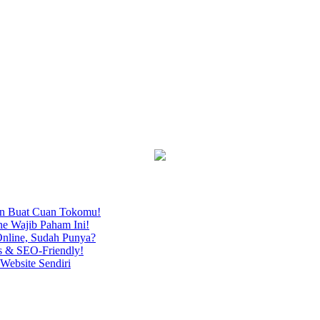
an Buat Cuan Tokomu!
ne Wajib Paham Ini!
nline, Sudah Punya?
s & SEO-Friendly!
Website Sendiri