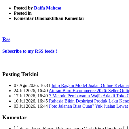
Posted by
Daffa Mahesa
Posted in
pada
Komentar Dinonaktifkan
Komentar
daftar
sekarang
Rss
Subscribe to my RSS feeds !
Posting Terkini
07 Agu 2026, 16:31
Intip Ragam Model Jualan Online Kekini
24 Jul 2026, 16:40
Aturan Baru E-commerce 2026: Seller Onli
17 Jul 2026, 16:49
7 Metode Pembayaran Wajib Ada di Toko O
10 Jul 2026, 16:45
Rahasia Bikin Deskripsi Produk Laku Kera
03 Jul 2026, 16:44
Foto Jalanan Bisa Cuan? Yuk Jualan Lewat 
Komentar
[…] Baca Juga : Bisnis Makanan yang Viral di Era Pandemi […]