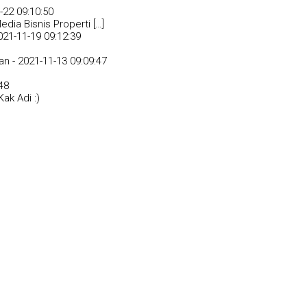
-22 09:10:50
dia Bisnis Properti […]
021-11-19 09:12:39
an -
2021-11-13 09:09:47
48
ak Adi :)