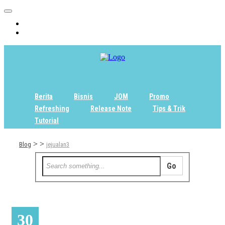
Home
Tentang
Berita
Bisnis
JOM
Promo
Refreshing
Release Note
Tips & Trik
Tutorial
>
>
Blog
jejualan3
30