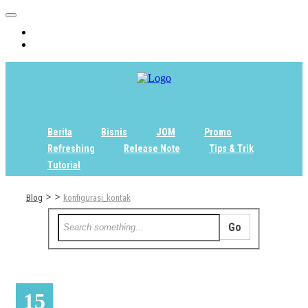
Home
Tentang
Berita
Bisnis
JOM
Promo
Refreshing
Release Note
Tips & Trik
Tutorial
>
>
Blog
konfigurasi_kontak
15