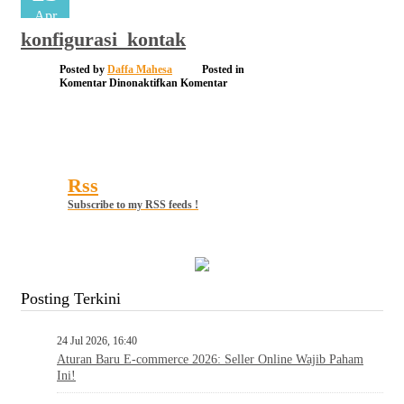
Apr
konfigurasi_kontak
Posted by
Daffa Mahesa
Posted in
pada
Komentar Dinonaktifkan
Komentar
konfigurasi_kontak
Rss
Subscribe to my RSS feeds !
Posting Terkini
24 Jul 2026, 16:40
Aturan Baru E-commerce 2026: Seller Online Wajib Paham
Ini!