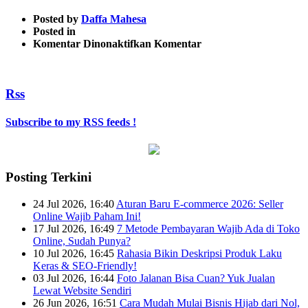
Posted by
Daffa Mahesa
Posted in
pada
Komentar Dinonaktifkan
Komentar
online
shop
Rss
Subscribe to my RSS feeds !
Posting Terkini
24 Jul 2026, 16:40
Aturan Baru E-commerce 2026: Seller
Online Wajib Paham Ini!
17 Jul 2026, 16:49
7 Metode Pembayaran Wajib Ada di Toko
Online, Sudah Punya?
10 Jul 2026, 16:45
Rahasia Bikin Deskripsi Produk Laku
Keras & SEO-Friendly!
03 Jul 2026, 16:44
Foto Jalanan Bisa Cuan? Yuk Jualan
Lewat Website Sendiri
26 Jun 2026, 16:51
Cara Mudah Mulai Bisnis Hijab dari Nol,