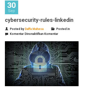
30
Sep
cybersecurity-rules-linkedin
Posted by
Daffa Mahesa
Posted in
pada
Komentar Dinonaktifkan
Komentar
cybersecurity-
rules-
linkedin