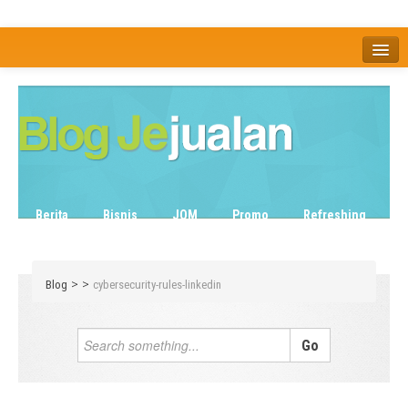
Home
Tentang
Berita
Bisnis
JOM
Promo
Refreshing
Release Note
Tips & Trik
Tutorial
>
>
Blog
cybersecurity-rules-linkedin