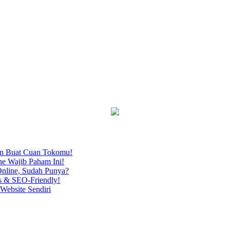
an Buat Cuan Tokomu!
ne Wajib Paham Ini!
nline, Sudah Punya?
s & SEO-Friendly!
Website Sendiri