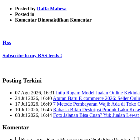
Posted by
Daffa Mahesa
Posted in
pada
Komentar Dinonaktifkan
Komentar
social
media
1
Rss
Subscribe to my RSS feeds !
Posting Terkini
07 Agu 2026, 16:31
Intip Ragam Model Jualan Online Kekini
24 Jul 2026, 16:40
Aturan Baru E-commerce 2026: Seller Onli
17 Jul 2026, 16:49
7 Metode Pembayaran Wajib Ada di Toko O
10 Jul 2026, 16:45
Rahasia Bikin Deskripsi Produk Laku Kera
03 Jul 2026, 16:44
Foto Jalanan Bisa Cuan? Yuk Jualan Lewat 
Komentar
[…] Baca Juga : Bisnis Makanan yang Viral di Era Pandemi […]