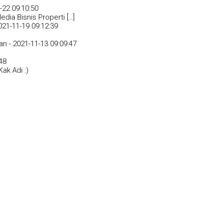
-22 09:10:50
dia Bisnis Properti […]
021-11-19 09:12:39
an -
2021-11-13 09:09:47
48
ak Adi :)