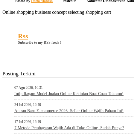
pada
Posted by
Daffa Mahesa
Posted in
Komentar Dinonaktifkan
Kome
Onlin
shop
Online shopping business concept selecting shopping cart
Rss
Subscribe to my RSS feeds !
Posting Terkini
07 Agu 2026, 16:31
Intip Ragam Model Jualan Online Kekinian Buat Cuan Tokomu!
24 Jul 2026, 16:40
Aturan Baru E-commerce 2026: Seller Online Wajib Paham Ini!
17 Jul 2026, 16:49
7 Metode Pembayaran Wajib Ada di Toko Online, Sudah Punya?