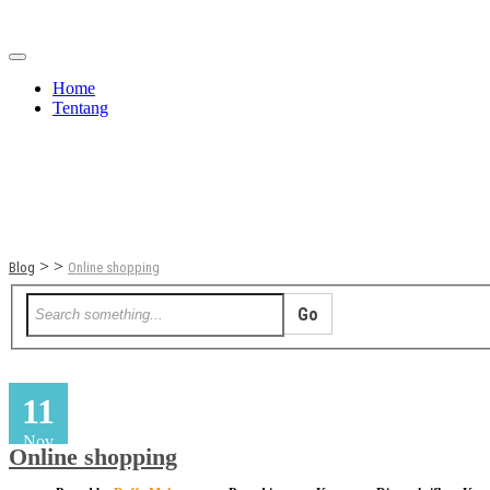
Home
Tentang
Berita
Bisnis
JOM
Promo
Refreshing
>
>
Blog
Online shopping
11
Nov
Online shopping