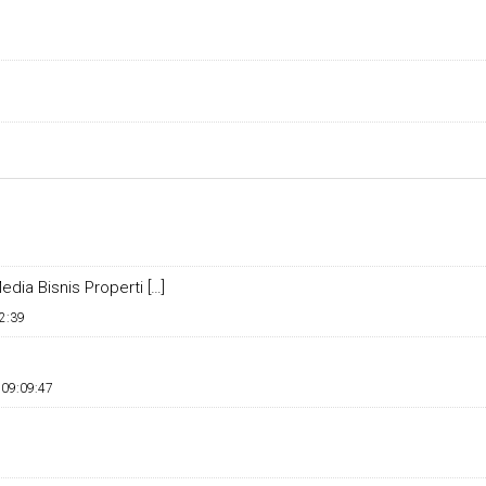
dia Bisnis Properti […]
2:39
 09:09:47