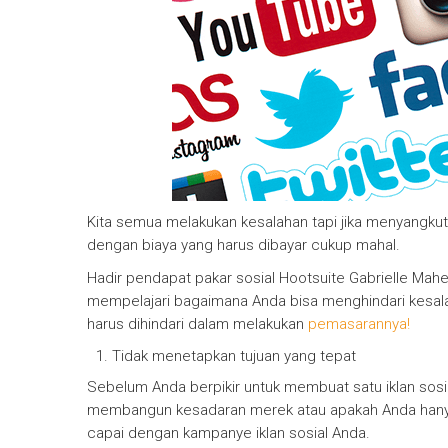
Kita semua melakukan kesalahan tapi jika menyangkut 
dengan biaya yang harus dibayar cukup mahal.
Hadir pendapat pakar sosial Hootsuite Gabrielle Mahe
mempelajari bagaimana Anda bisa menghindari kesal
harus dihindari dalam melakukan
pemasarannya!
Tidak menetapkan tujuan yang tepat
Sebelum Anda berpikir untuk membuat satu iklan so
membangun kesadaran merek atau apakah Anda hanya
capai dengan kampanye iklan sosial Anda.