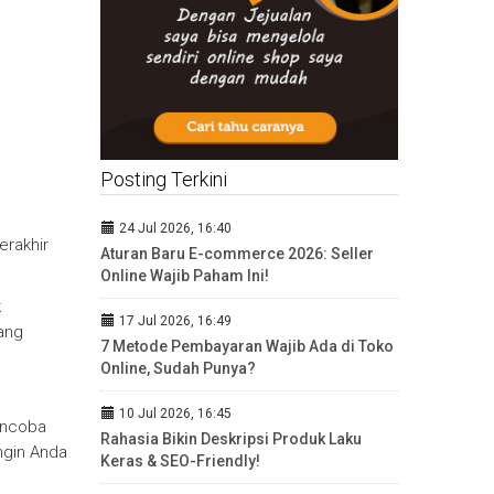
Posting Terkini
24 Jul 2026, 16:40
erakhir
Aturan Baru E-commerce 2026: Seller
Online Wajib Paham Ini!
k
17 Jul 2026, 16:49
ang
7 Metode Pembayaran Wajib Ada di Toko
Online, Sudah Punya?
10 Jul 2026, 16:45
encoba
Rahasia Bikin Deskripsi Produk Laku
ngin Anda
Keras & SEO-Friendly!