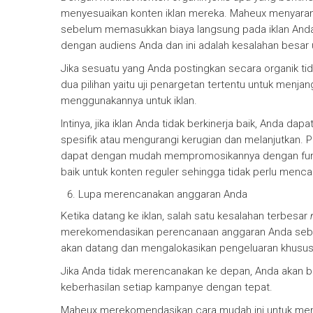
menyesuaikan konten iklan mereka. Maheux menyarank
sebelum memasukkan biaya langsung pada iklan Anda.
dengan audiens Anda dan ini adalah kesalahan besar
Jika sesuatu yang Anda postingkan secara organik 
dua pilihan yaitu uji penargetan tertentu untuk menjan
menggunakannya untuk iklan.
Intinya, jika iklan Anda tidak berkinerja baik, Anda 
spesifik atau mengurangi kerugian dan melanjutkan. Pad
dapat dengan mudah mempromosikannya dengan fungs
baik untuk konten reguler sehingga tidak perlu mencari-
Lupa merencanakan anggaran Anda
Ketika datang ke iklan, salah satu kesalahan terbesar
merekomendasikan perencanaan anggaran Anda sebelu
akan datang dan mengalokasikan pengeluaran khusus
Jika Anda tidak merencanakan ke depan, Anda akan be
keberhasilan setiap kampanye dengan tepat.
Maheux merekomendasikan cara mudah ini untuk men