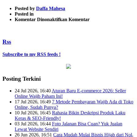
Posted by
Daffa Mahesa
Posted in
pada
Komentar Dinonaktifkan
Komentar
Untitled
design
Rss
Subscribe to my RSS feeds !
Posting Terkini
24 Jul 2026, 16:40
Aturan Baru E-commerce 2026: Seller
Online Wajib Paham Ini!
17 Jul 2026, 16:49
7 Metode Pembayaran Wajib Ada di Toko
Online, Sudah Punya?
10 Jul 2026, 16:45
Rahasia Bikin Deskripsi Produk Laku
Keras & SEO-Friendly!
03 Jul 2026, 16:44
Foto Jalanan Bisa Cuan? Yuk Jualan
Lewat Website Sendiri
26 Jun 2026, 16:51
Cara Mudah Mulai Bisnis Hijab dari Nol,