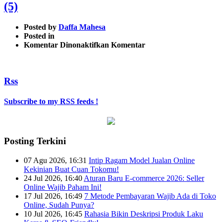
(5)
Posted by
Daffa Mahesa
Posted in
pada
Komentar Dinonaktifkan
Komentar
Fitur
Jejualan
Login
Rss
Dengan
Nomor
HP
Subscribe to my RSS feeds !
(5)
Posting Terkini
07 Agu 2026, 16:31
Intip Ragam Model Jualan Online
Kekinian Buat Cuan Tokomu!
24 Jul 2026, 16:40
Aturan Baru E-commerce 2026: Seller
Online Wajib Paham Ini!
17 Jul 2026, 16:49
7 Metode Pembayaran Wajib Ada di Toko
Online, Sudah Punya?
10 Jul 2026, 16:45
Rahasia Bikin Deskripsi Produk Laku