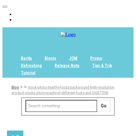
Home
Tentang
Berita
Bisnis
JOM
Promo
Refreshing
Release Note
Tips & Trik
Tutorial
>
>
Blog
stock-photo-healthy-foods-background-high-resolution-
product-studio-photography-of-different-fruits-and-330377393