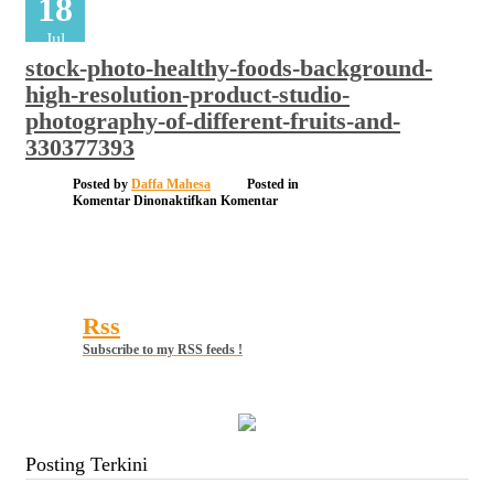
18
Jul
stock-photo-healthy-foods-background-
high-resolution-product-studio-
photography-of-different-fruits-and-
330377393
Posted by
Daffa Mahesa
Posted in
pada
Komentar Dinonaktifkan
Komentar
stock-
photo-
healthy-
foods-
background-
high-
resolution-
Rss
product-
studio-
Subscribe to my RSS feeds !
photography-
of-
different-
fruits-
and-
330377393
Posting Terkini