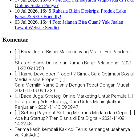
Online, Sudah Punya?
10 Jul 2026, 16:45
Rahasia Bikin Deskripsi Produk Laku
Keras & SEO-Friendly!
03 Jul 2026, 16:44
Foto Jalanan Bisa Cuan? Yuk Jualan
Lewat Website Sendiri
Komentar
[…] Baca Juga : Bisnis Makanan yang Viral di Era Pandemi
[…]
Strategi Bisnis Online dari Rumah Banjir Pelanggan -
2021-
11-22 09:10:50
[…] Kamu Developer Properti? Simak Cara Optimasi Sosial
Media Bisnis Properti […]
Cara Memilih Nama Bisnis Dengan Tepat Dengan Mudah -
2021-11-19 09:12:39
[…] Baca Juga: Strategi Online Marketing Untuk Pemula […]
Retargeting Ads Strategy, Cara Untuk Meningkatkan
Penjualan -
2021-11-13 09:09:47
[…] Setting Payment Setting Midtrans Mudah dan Cepat […]
Apa Itu Startup? Tren Bisnis di Era Digital -
2021-11-08
14:22:48
Terima kasih kembali Kak Adi Terus semangat usahanya
ya Kak Adi :)