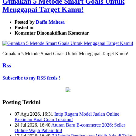
Gunakan 5 Metode Smart Goals Untuk
Menggapai Target Kamu!
Posted by
Daffa Mahesa
Posted in
pada
Komentar Dinonaktifkan
Komentar
Gunakan
5
Metode
Gunakan 5 Metode Smart Goals Untuk Menggapai Target Kamu!
Smart
Goals
Rss
Untuk
Menggapai
Target
Subscribe to my RSS feeds !
Kamu!
Posting Terkini
07 Agu 2026, 16:31
Intip Ragam Model Jualan Online
Kekinian Buat Cuan Tokomu!
24 Jul 2026, 16:40
Aturan Baru E-commerce 2026: Seller
Online Wajib Paham Ini!
17 Jul 2026, 16:49
7 Metode Pembayaran Wajib Ada di Toko