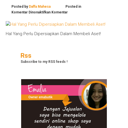
Posted by
Daffa Mahesa
Posted in
pada
Komentar Dinonaktifkan
Komentar
Hal
Yang
Perlu
Hal Yang Perlu Dipersiapkan Dalam Membeli Aset!
Dipersiapkan
Dalam
Membeli
Aset!
Rss
Subscribe to my RSS feeds !