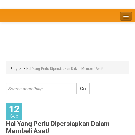
Home
Tentang
Berita
Bisnis
JOM
Promo
Refreshing
Release Note
Tips & Trik
Tutorial
>
>
Blog
Hal Yang Perlu Dipersiapkan Dalam Membeli Aset!
12
Sep
Hal Yang Perlu Dipersiapkan Dalam
Membeli Aset!