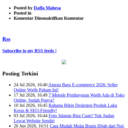
Posted by
Daffa Mahesa
Posted in
pada
Komentar Dinonaktifkan
Komentar
Laptop
Rss
Subscribe to my RSS feeds !
Posting Terkini
24 Jul 2026, 16:40
Aturan Baru E-commerce 2026: Seller
Online Wajib Paham Ini!
17 Jul 2026, 16:49
7 Metode Pembayaran Wajib Ada di Toko
Online, Sudah Punya?
10 Jul 2026, 16:45
Rahasia Bikin Deskripsi Produk Laku
Keras & SEO-Friendly!
03 Jul 2026, 16:44
Foto Jalanan Bisa Cuan? Yuk Jualan
Lewat Website Sendiri
26 Jun 2026, 16:51
Cara Mudah Mulai Bisnis Hijab dari Nol,