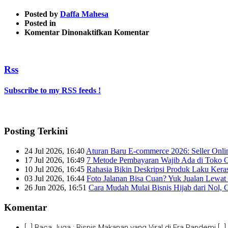
Posted by
Daffa Mahesa
Posted in
pada
Komentar Dinonaktifkan
Komentar
wt538b18fc185fa_large
Rss
Subscribe to my RSS feeds !
Posting Terkini
24 Jul 2026, 16:40
Aturan Baru E-commerce 2026: Seller Onli
17 Jul 2026, 16:49
7 Metode Pembayaran Wajib Ada di Toko O
10 Jul 2026, 16:45
Rahasia Bikin Deskripsi Produk Laku Kera
03 Jul 2026, 16:44
Foto Jalanan Bisa Cuan? Yuk Jualan Lewat 
26 Jun 2026, 16:51
Cara Mudah Mulai Bisnis Hijab dari Nol, 
Komentar
[…] Baca Juga : Bisnis Makanan yang Viral di Era Pandemi […]