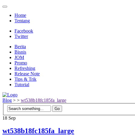
Home
Tentang
Facebook
Twitter
Berita
Bisnis
JOM
Promo
Refreshing
Release Note
Tips & Trik
Tutorial
Blog
>
>
wt538b18fc185fa_large
18
Sep
wt538b18fc185fa_large