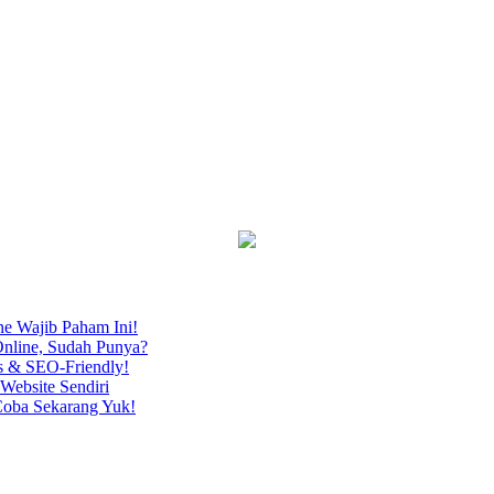
ne Wajib Paham Ini!
nline, Sudah Punya?
s & SEO-Friendly!
Website Sendiri
Coba Sekarang Yuk!