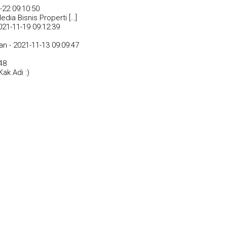
-22 09:10:50
dia Bisnis Properti […]
021-11-19 09:12:39
an -
2021-11-13 09:09:47
48
ak Adi :)