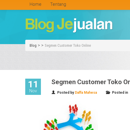
Home
Tentang
>
>
Blog
Segmen Customer Toko Online
Segmen Customer Toko On
11
Nov
Posted by
Daffa Mahesa
Posted in