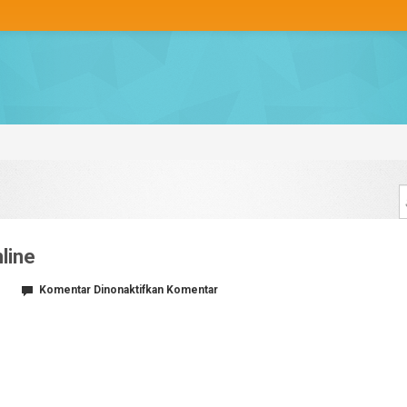
line
pada
Komentar Dinonaktifkan
Komentar
Segmen
Customer
Toko
Online