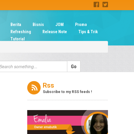
Berita
Bisnis
JOM
Promo
Refreshing
Release Note
Tips & Trik
Tutorial
Rss
Subscribe to my RSS feeds !