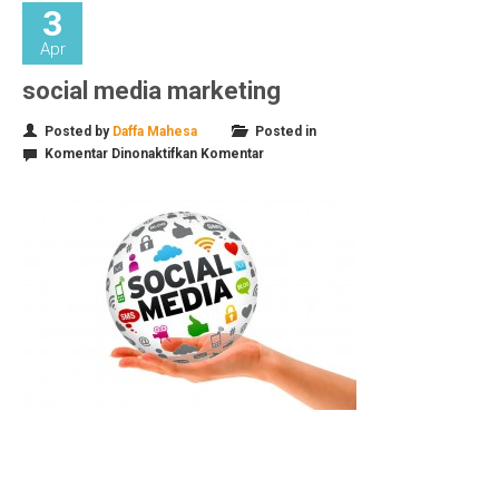
3
Apr
social media marketing
Posted by
Daffa Mahesa
Posted in
pada
Komentar Dinonaktifkan
Komentar
social
media
marketing