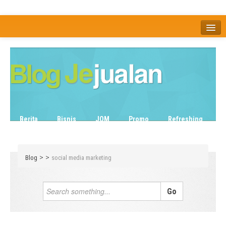
Home
Tentang
Berita
Bisnis
JOM
Promo
Refreshing
Release Note
Tips & Trik
Tutorial
>
>
Blog
social media marketing