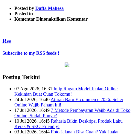
Posted by
Daffa Mahesa
Posted in
pada
Komentar Dinonaktifkan
Komentar
Jualan-
ramai-
di-
Rss
instagram-
05
Subscribe to my RSS feeds !
Posting Terkini
07 Agu 2026, 16:31
Intip Ragam Model Jualan Online
Kekinian Buat Cuan Tokomu!
24 Jul 2026, 16:40
Aturan Baru E-commerce 2026: Seller
Online Wajib Paham Ini!
17 Jul 2026, 16:49
7 Metode Pembayaran Wajib Ada di Toko
Online, Sudah Punya?
10 Jul 2026, 16:45
Rahasia Bikin Deskripsi Produk Laku
Keras & SEO-Friendly!
03 Jul 2026, 16:44
Foto Jalanan Bisa Cuan? Yuk Jualan