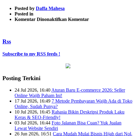
Posted by
Daffa Mahesa
Posted in
pada
Komentar Dinonaktifkan
Komentar
3
Rss
Subscribe to my RSS feeds !
Posting Terkini
24 Jul 2026, 16:40
Aturan Baru E-commerce 2026: Seller
Online Wajib Paham Ini!
17 Jul 2026, 16:49
7 Metode Pembayaran Wajib Ada di Toko
Online, Sudah Punya?
10 Jul 2026, 16:45
Rahasia Bikin Deskripsi Produk Laku
Keras & SEO-Friendly!
03 Jul 2026, 16:44
Foto Jalanan Bisa Cuan? Yuk Jualan
Lewat Website Sendiri
26 Jun 2026, 16:51
Cara Mudah Mulai Bisnis Hijab dari Nol,