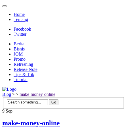
Home
Tentang
Facebook
Twitter
Berita
Bisnis
JOM
Promo
Refreshing
Release Note
Tips & Trik
Tutorial
Blog
>
>
make-money-online
9
Sep
make-money-online