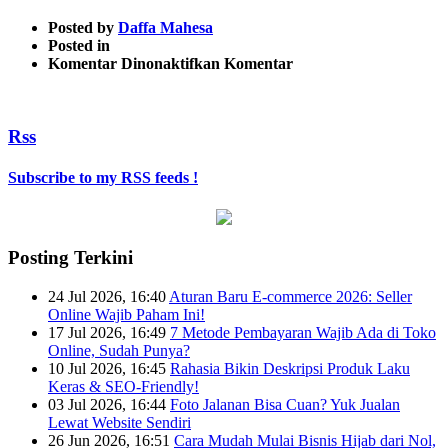
Posted by
Daffa Mahesa
Posted in
pada
Komentar Dinonaktifkan
Komentar
make-
money-
online
Rss
Subscribe to my RSS feeds !
Posting Terkini
24 Jul 2026, 16:40
Aturan Baru E-commerce 2026: Seller
Online Wajib Paham Ini!
17 Jul 2026, 16:49
7 Metode Pembayaran Wajib Ada di Toko
Online, Sudah Punya?
10 Jul 2026, 16:45
Rahasia Bikin Deskripsi Produk Laku
Keras & SEO-Friendly!
03 Jul 2026, 16:44
Foto Jalanan Bisa Cuan? Yuk Jualan
Lewat Website Sendiri
26 Jun 2026, 16:51
Cara Mudah Mulai Bisnis Hijab dari Nol,