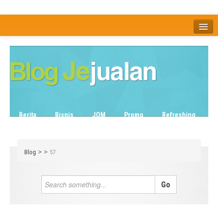
Home
Tentang
Berita
Bisnis
JOM
Promo
Refreshing
Release Note
Tips & Trik
Tutorial
>
>
Blog
57