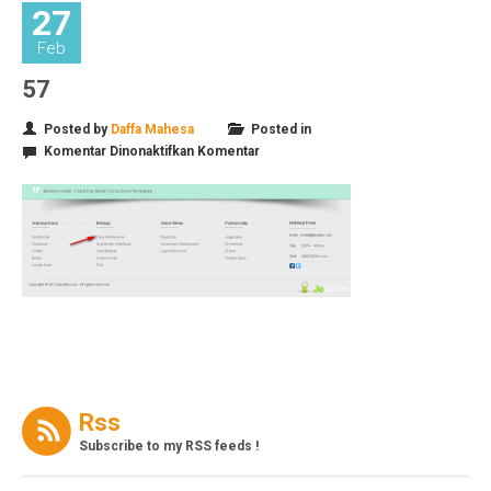
27
Feb
57
Posted by
Daffa Mahesa
Posted in
pada
Komentar Dinonaktifkan
Komentar
57
Rss
Subscribe to my RSS feeds !