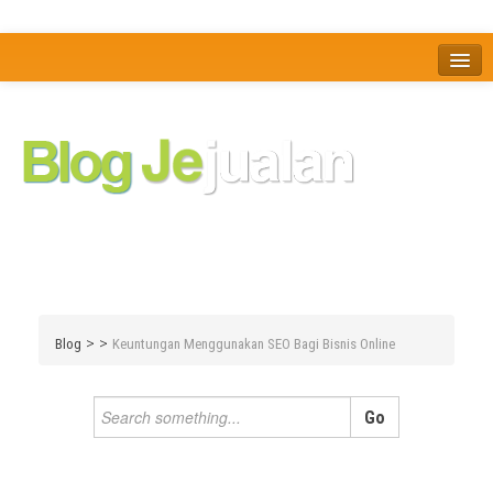
Home
Tentang
Berita
Bisnis
JOM
Promo
Refreshing
Release Note
Tips & Trik
Tutorial
>
>
Blog
Keuntungan Menggunakan SEO Bagi Bisnis Online