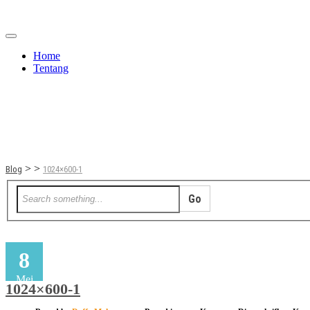
Home
Tentang
Berita
Bisnis
JOM
Promo
Refreshing
>
>
Blog
1024×600-1
8
Mei
1024×600-1