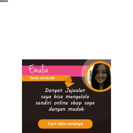
ntar
×600-