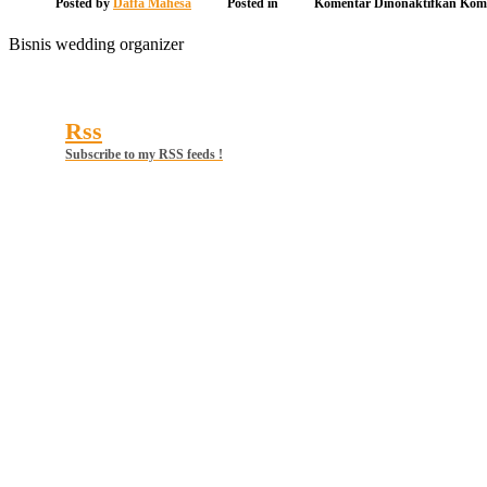
pada
Posted by
Daffa Mahesa
Posted in
Komentar Dinonaktifkan
Kome
1024
1
Bisnis wedding organizer
Rss
Subscribe to my RSS feeds !