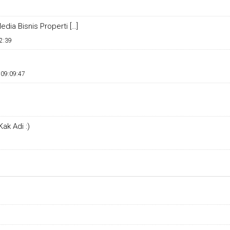
dia Bisnis Properti […]
2:39
 09:09:47
ak Adi :)