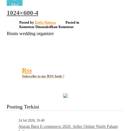
Mei
1024×600-4
Posted by
Daffa Mahesa
Posted in
pada
Komentar Dinonaktifkan
Komentar
1024×600-
Bisnis wedding organizer
4
Rss
Subscribe to my RSS feeds !
Posting Terkini
24 Jul 2026, 16:40
Aturan Baru E-commerce 2026: Seller Online Wajib Paham