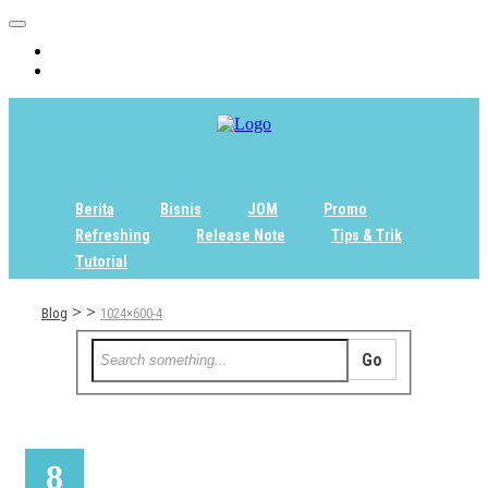
Home
Tentang
Berita
Bisnis
JOM
Promo
Refreshing
Release Note
Tips & Trik
Tutorial
>
>
Blog
1024×600-4
8