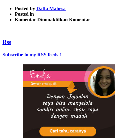
Posted by
Daffa Mahesa
Posted in
pada
Komentar Dinonaktifkan
Komentar
Untitled
design
(3)
Rss
Subscribe to my RSS feeds !