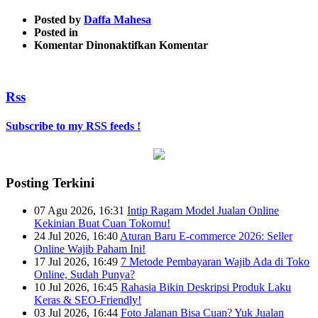
Posted by
Daffa Mahesa
Posted in
pada
Komentar Dinonaktifkan
Komentar
apa
itu
latency
Rss
4
Subscribe to my RSS feeds !
Posting Terkini
07 Agu 2026, 16:31
Intip Ragam Model Jualan Online
Kekinian Buat Cuan Tokomu!
24 Jul 2026, 16:40
Aturan Baru E-commerce 2026: Seller
Online Wajib Paham Ini!
17 Jul 2026, 16:49
7 Metode Pembayaran Wajib Ada di Toko
Online, Sudah Punya?
10 Jul 2026, 16:45
Rahasia Bikin Deskripsi Produk Laku
Keras & SEO-Friendly!
03 Jul 2026, 16:44
Foto Jalanan Bisa Cuan? Yuk Jualan