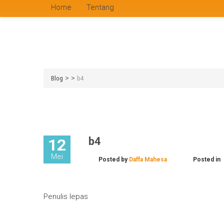
Home
Tentang
>
>
Blog
b4
b4
12
Mei
Posted by
Daffa Mahesa
Posted in
Penulis lepas