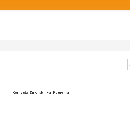
pada
Komentar Dinonaktifkan
Komentar
b4