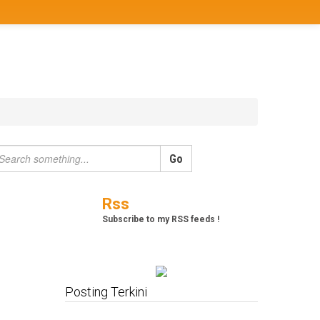
Berita
Bisnis
JOM
Promo
Refreshing
Release Note
Tips & Trik
Tutorial
Rss
Subscribe to my RSS feeds !
Posting Terkini