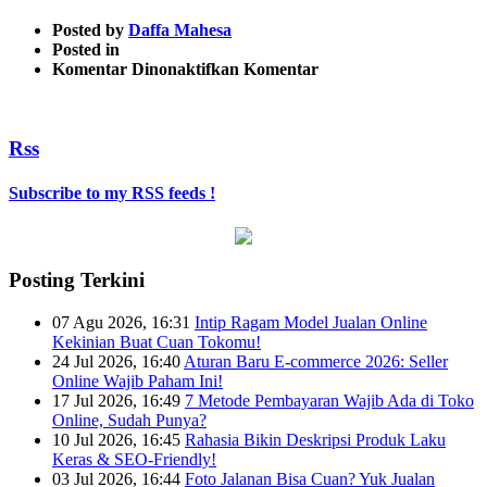
Posted by
Daffa Mahesa
Posted in
pada
Komentar Dinonaktifkan
Komentar
IMG_20160427_125333ed
Rss
Subscribe to my RSS feeds !
Posting Terkini
07 Agu 2026, 16:31
Intip Ragam Model Jualan Online
Kekinian Buat Cuan Tokomu!
24 Jul 2026, 16:40
Aturan Baru E-commerce 2026: Seller
Online Wajib Paham Ini!
17 Jul 2026, 16:49
7 Metode Pembayaran Wajib Ada di Toko
Online, Sudah Punya?
10 Jul 2026, 16:45
Rahasia Bikin Deskripsi Produk Laku
Keras & SEO-Friendly!
03 Jul 2026, 16:44
Foto Jalanan Bisa Cuan? Yuk Jualan