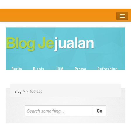
Home
Tentang
Berita
Bisnis
JOM
Promo
Refreshing
Release Note
Tips & Trik
Tutorial
>
>
Blog
600×250