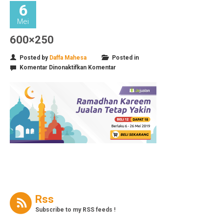
6
Mei
600×250
Posted by
Daffa Mahesa
Posted in
pada
Komentar Dinonaktifkan
Komentar
600×250
Rss
Subscribe to my RSS feeds !