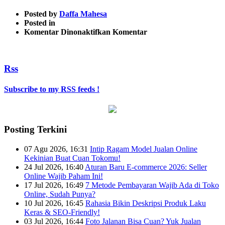
Posted by
Daffa Mahesa
Posted in
pada
Komentar Dinonaktifkan
Komentar
jom
#20
1
Rss
Subscribe to my RSS feeds !
Posting Terkini
07 Agu 2026, 16:31
Intip Ragam Model Jualan Online
Kekinian Buat Cuan Tokomu!
24 Jul 2026, 16:40
Aturan Baru E-commerce 2026: Seller
Online Wajib Paham Ini!
17 Jul 2026, 16:49
7 Metode Pembayaran Wajib Ada di Toko
Online, Sudah Punya?
10 Jul 2026, 16:45
Rahasia Bikin Deskripsi Produk Laku
Keras & SEO-Friendly!
03 Jul 2026, 16:44
Foto Jalanan Bisa Cuan? Yuk Jualan