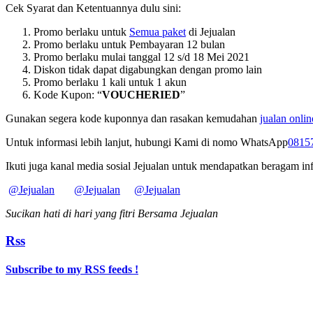
Cek Syarat dan Ketentuannya dulu sini:
Promo berlaku untuk
Semua paket
di Jejualan
Promo berlaku untuk Pembayaran 12 bulan
Promo berlaku mulai tanggal 12 s/d 18 Mei 2021
Diskon tidak dapat digabungkan dengan promo lain
Promo berlaku 1 kali untuk 1 akun
Kode Kupon: “
VOUCHERIED
”
Gunakan segera kode kuponnya dan rasakan kemudahan
jualan onlin
Untuk informasi lebih lanjut, hubungi Kami di nomo WhatsApp
0815
Ikuti juga kanal media sosial Jejualan untuk mendapatkan beragam in
@Jejualan
@Jejualan
@Jejualan
Sucikan hati di hari yang fitri Bersama Jejualan
Rss
Subscribe to my RSS feeds !