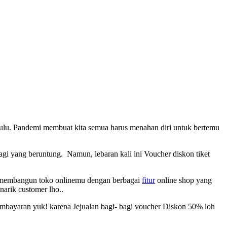
u dulu. Pandemi membuat kita semua harus menahan diri untuk bertemu
bagi yang beruntung. Namun, lebaran kali ini Voucher diskon tiket
k membangun toko onlinemu dengan berbagai
fitur
online shop yang
arik customer lho..
embayaran yuk! karena Jejualan bagi- bagi voucher Diskon 50% loh