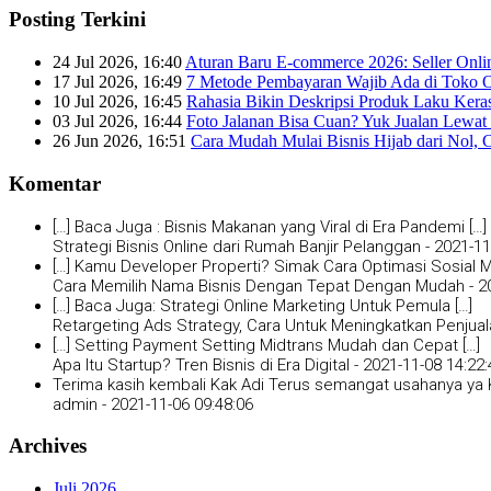
Posting Terkini
24 Jul 2026, 16:40
Aturan Baru E-commerce 2026: Seller Onli
17 Jul 2026, 16:49
7 Metode Pembayaran Wajib Ada di Toko O
10 Jul 2026, 16:45
Rahasia Bikin Deskripsi Produk Laku Kera
03 Jul 2026, 16:44
Foto Jalanan Bisa Cuan? Yuk Jualan Lewat 
26 Jun 2026, 16:51
Cara Mudah Mulai Bisnis Hijab dari Nol, 
Komentar
[…] Baca Juga : Bisnis Makanan yang Viral di Era Pandemi […]
Strategi Bisnis Online dari Rumah Banjir Pelanggan -
2021-11
[…] Kamu Developer Properti? Simak Cara Optimasi Sosial Me
Cara Memilih Nama Bisnis Dengan Tepat Dengan Mudah -
2
[…] Baca Juga: Strategi Online Marketing Untuk Pemula […]
Retargeting Ads Strategy, Cara Untuk Meningkatkan Penjual
[…] Setting Payment Setting Midtrans Mudah dan Cepat […]
Apa Itu Startup? Tren Bisnis di Era Digital -
2021-11-08 14:22:
Terima kasih kembali Kak Adi Terus semangat usahanya ya K
admin -
2021-11-06 09:48:06
Archives
Juli 2026