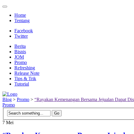
Home
Tentang
Facebook
Twitter
Berita
Bisnis
JOM
Promo
Refreshing
Release Note
Tips & Trik
Tutorial
Blog
>
Promo
>
“Rayakan Kemenangan Bersama Jejualan Dapat Di
Promo
7
Mei