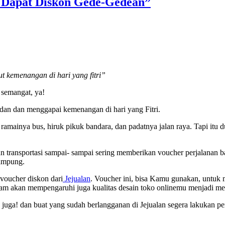
 Dapat Diskon Gede-Gedean”
t kemenangan di hari yang fitri”
 semangat, ya!
adan dan menggapai kemenangan di hari yang Fitri.
 ramainya bus, hiruk pikuk bandara, dan padatnya jalan raya. Tapi it
nan transportasi sampai- sampai sering memberikan voucher perjalanan 
 kampung.
 voucher diskon dari
Jejualan
. Voucher ini, bisa Kamu gunakan, untu
m akan mempengaruhi juga kualitas desain toko onlinemu menjadi men
 juga! dan buat yang sudah berlangganan di Jejualan segera lakukan p