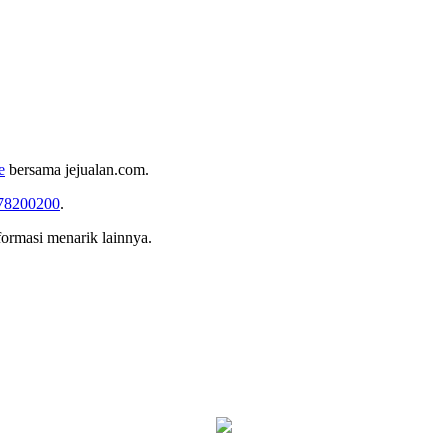
e
bersama jejualan.com.
78200200
.
formasi menarik lainnya.