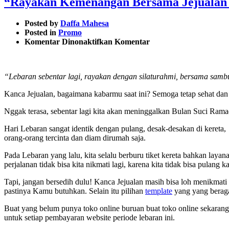
“Rayakan Kemenangan Bersama Jejualan
Posted by
Daffa Mahesa
Posted in
Promo
pada
Komentar Dinonaktifkan
Komentar
“Rayakan
Kemenangan
Bersama
“Lebaran sebentar lagi, rayakan dengan silaturahmi, bersama sambu
Jejualan
Dapat
Kanca Jejualan, bagaimana kabarmu saat ini? Semoga tetap sehat dan
Diskon
Gede-
Nggak terasa, sebentar lagi kita akan meninggalkan Bulan Suci Ram
Gedean”
Hari Lebaran sangat identik dengan pulang, desak-desakan di kereta,
orang-orang tercinta dan diam dirumah saja.
Pada Lebaran yang lalu, kita selalu berburu tiket kereta bahkan laya
perjalanan tidak bisa kita nikmati lagi, karena kita tidak bisa pulang
Tapi, jangan bersedih dulu! Kanca Jejualan masih bisa loh menikmati
pastinya Kamu butuhkan. Selain itu pilihan
template
yang yang beraga
Buat yang belum punya toko online buruan buat toko online sekarang
untuk setiap pembayaran website periode lebaran ini.