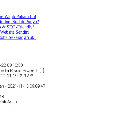
ne Wajib Paham Ini!
nline, Sudah Punya?
s & SEO-Friendly!
Website Sendiri
Coba Sekarang Yuk!
-22 09:10:50
dia Bisnis Properti […]
021-11-19 09:12:39
an -
2021-11-13 09:09:47
48
ak Adi :)