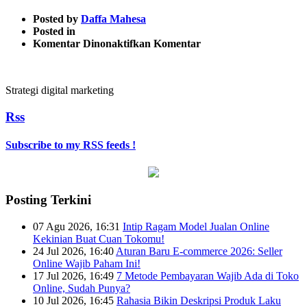
Posted by
Daffa Mahesa
Posted in
pada
Komentar Dinonaktifkan
Komentar
1024×600-
3
(2)
Strategi digital marketing
Rss
Subscribe to my RSS feeds !
Posting Terkini
07 Agu 2026, 16:31
Intip Ragam Model Jualan Online
Kekinian Buat Cuan Tokomu!
24 Jul 2026, 16:40
Aturan Baru E-commerce 2026: Seller
Online Wajib Paham Ini!
17 Jul 2026, 16:49
7 Metode Pembayaran Wajib Ada di Toko
Online, Sudah Punya?
10 Jul 2026, 16:45
Rahasia Bikin Deskripsi Produk Laku