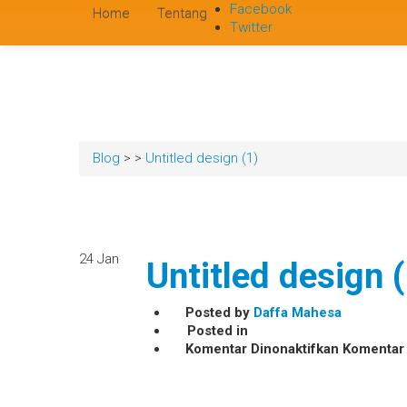
Facebook
Home
Tentang
Twitter
Blog
>
>
Untitled design (1)
24
Jan
Untitled design 
Posted by
Daffa Mahesa
Posted in
pada
Komentar Dinonaktifkan
Komentar
Untitled
design
(1)