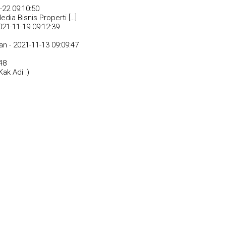
-22 09:10:50
dia Bisnis Properti […]
021-11-19 09:12:39
an -
2021-11-13 09:09:47
48
ak Adi :)