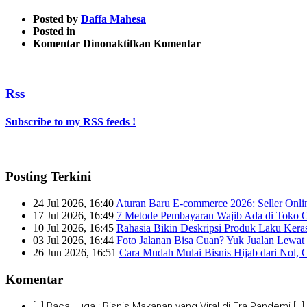
Posted by
Daffa Mahesa
Posted in
pada
Komentar Dinonaktifkan
Komentar
Strategi
Meningkatkan
Penjualan
Rss
Bisnis
Grosir
4
Subscribe to my RSS feeds !
Posting Terkini
24 Jul 2026, 16:40
Aturan Baru E-commerce 2026: Seller Onli
17 Jul 2026, 16:49
7 Metode Pembayaran Wajib Ada di Toko O
10 Jul 2026, 16:45
Rahasia Bikin Deskripsi Produk Laku Kera
03 Jul 2026, 16:44
Foto Jalanan Bisa Cuan? Yuk Jualan Lewat 
26 Jun 2026, 16:51
Cara Mudah Mulai Bisnis Hijab dari Nol, 
Komentar
[…] Baca Juga : Bisnis Makanan yang Viral di Era Pandemi […]