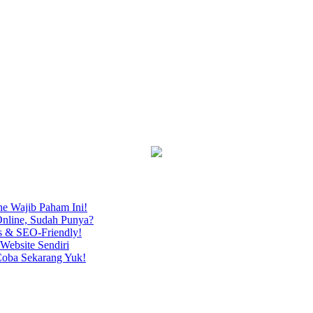
ne Wajib Paham Ini!
nline, Sudah Punya?
s & SEO-Friendly!
Website Sendiri
Coba Sekarang Yuk!