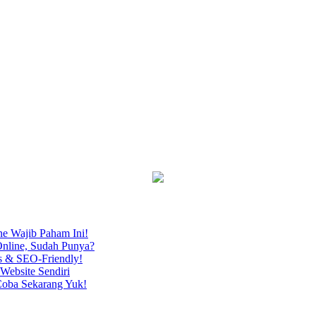
ne Wajib Paham Ini!
nline, Sudah Punya?
s & SEO-Friendly!
Website Sendiri
Coba Sekarang Yuk!