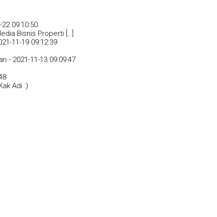
-22 09:10:50
dia Bisnis Properti […]
021-11-19 09:12:39
an -
2021-11-13 09:09:47
48
ak Adi :)