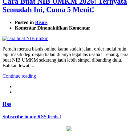
Cara Buat NIB UMKM 2026: Ternyata
Semudah Ini, Cuma 5 Menit!
Posted in
Bisnis
pada
Komentar Dinonaktifkan
Komentar
Cara
Buat
NIB
Pernah merasa bisnis online kamu sudah jalan, order mulai rutin,
UMKM
tapi masih deg-degan kalau ditanya legalitas usaha? Tenang, cara
2026:
buat NIB UMKM sekarang jauh lebih simpel dibanding dulu.
Ternyata
Bahkan lewat ...
Semudah
Ini,
Continue reading
Cuma
5
Menit!
Rss
Subscribe to my RSS feeds !