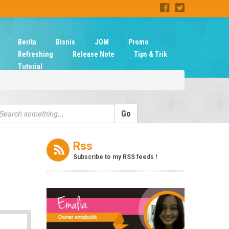
Berita
Bisnis
JOM
Promo
Refreshing
Release Note
Tips & Trik
Tutorial
Rss
Subscribe to my RSS feeds !