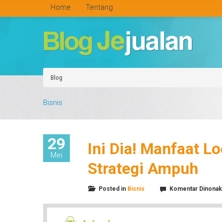
Home
Tentang
Blog
Bisnis
29
Ini Dia! Manfaat 
Mei
Strategi Ampuh
Posted in
Bisnis
Komentar Dinonak