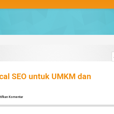
Local SEO untuk UMKM dan
pada
tifkan
Komentar
Ini
Dia!
Manfaat