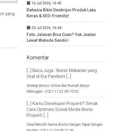
10 Jul 2026, 16:45
Rahasia Bikin Deskripsi Produk Laku
tor yang
Keras & SEO-Friendly!
03 Jul 2026, 16:44
Foto Jalanan Bisa Cuan? Yuk Jualan
Lewat Website Sendiri
Komentar
[…] Baca Juga : Bisnis Makanan yang
Viral di Era Pandemi […]
Strategi Bisnis Online dari Rumah Banjir
Pelanggan -
2021-11-22 09:10:50
[…] Kamu Developer Properti? Simak
Cara Optimasi Sosial Media Bisnis
Properti […]
Cara Memilih Nama Bisnis Dengan Tepat Dengan
Mudah -
2021-11-19 09:12:39