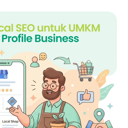
Local
SEO
untuk
UMKM
dan
Strategi
Ampuh