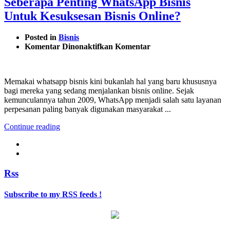
Seberapa Penting WhatsApp Bisnis
Untuk Kesuksesan Bisnis Online?
Posted in
Bisnis
pada
Komentar Dinonaktifkan
Komentar
Seberapa
Penting
WhatsApp
Memakai whatsapp bisnis kini bukanlah hal yang baru khususnya
Bisnis
bagi mereka yang sedang menjalankan bisnis online. Sejak
Untuk
kemunculannya tahun 2009, WhatsApp menjadi salah satu layanan
Kesuksesan
perpesanan paling banyak digunakan masyarakat ...
Bisnis
Online?
Continue reading
Rss
Subscribe to my RSS feeds !