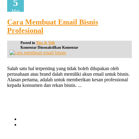
5
Mar
Cara Membuat Email Bisnis
Profesional
Posted in
Tips & Trik
pada
Komentar Dinonaktifkan
Komentar
Cara
Membuat
Email
Bisnis
Salah satu hal terpenting yang tidak boleh dilupakan oleh
Profesional
perusahaan atau brand dalah memiliki akun email untuk bisnis.
Alasan pertama, adalah untuk memberikan kesan professional
kepada konsumen dan rekan bisnis. ...
Continue reading