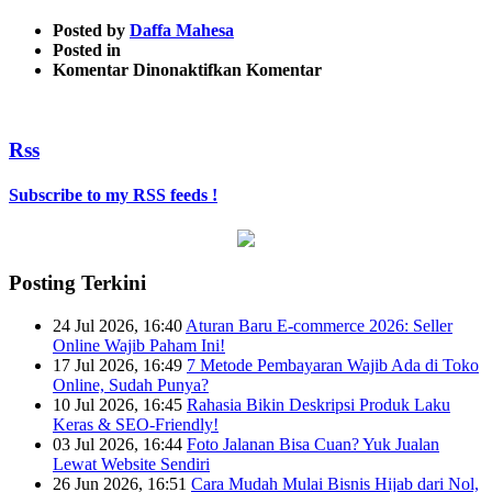
Posted by
Daffa Mahesa
Posted in
pada
Komentar Dinonaktifkan
Komentar
Peserta
Registrasi
Ulang
Rss
Subscribe to my RSS feeds !
Posting Terkini
24 Jul 2026, 16:40
Aturan Baru E-commerce 2026: Seller
Online Wajib Paham Ini!
17 Jul 2026, 16:49
7 Metode Pembayaran Wajib Ada di Toko
Online, Sudah Punya?
10 Jul 2026, 16:45
Rahasia Bikin Deskripsi Produk Laku
Keras & SEO-Friendly!
03 Jul 2026, 16:44
Foto Jalanan Bisa Cuan? Yuk Jualan
Lewat Website Sendiri
26 Jun 2026, 16:51
Cara Mudah Mulai Bisnis Hijab dari Nol,